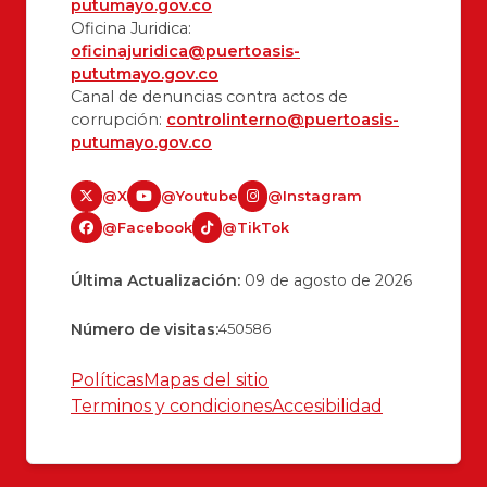
putumayo.gov.co
Oficina Juridica:
oficinajuridica@puertoasis-
pututmayo.gov.co
Canal de denuncias contra actos de
corrupción:
controlinterno@puertoasis-
putumayo.gov.co
@X
@Youtube
@Instagram
@Facebook
@TikTok
Última Actualización:
09 de agosto de 2026
Número de visitas:
450586
Políticas
Mapas del sitio
Terminos y condiciones
Accesibilidad