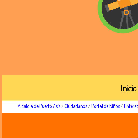
Inicio
Alcaldía de Puerto Asís
/
Ciudadanos
/
Portal de Niños
/
Entera