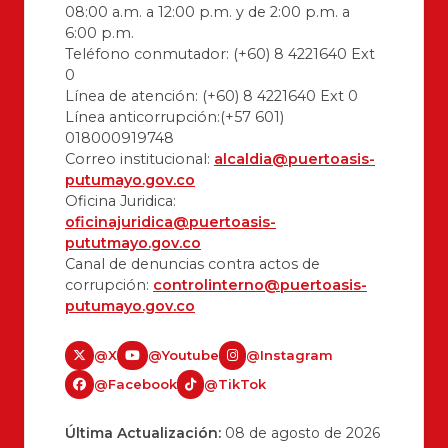
08:00 a.m. a 12:00 p.m. y de 2:00 p.m. a
6:00 p.m.
Teléfono conmutador: (+60) 8 4221640 Ext
0
Línea de atención: (+60) 8 4221640 Ext 0
Línea anticorrupción:(+57 601)
018000919748
Correo institucional:
alcaldia@puertoasis-
putumayo.gov.co
Oficina Juridica:
oficinajuridica@puertoasis-
pututmayo.gov.co
Canal de denuncias contra actos de
corrupción:
controlinterno@puertoasis-
putumayo.gov.co
@X
@Youtube
@Instagram
@Facebook
@TikTok
Última Actualización:
08 de agosto de 2026