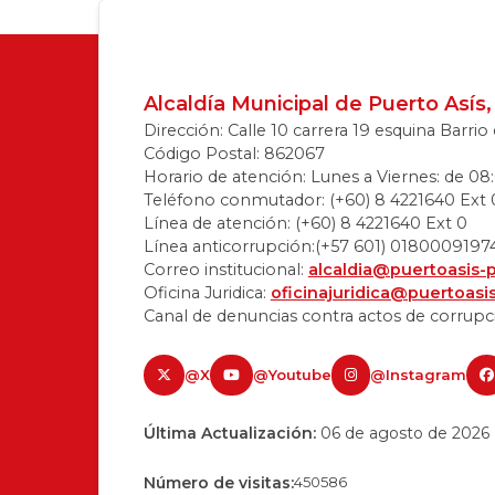
Alcaldía Municipal de Puerto Así
Dirección: Calle 10 carrera 19 esquina Barri
Código Postal: 862067
Horario de atención: Lunes a Viernes: de 08:
Teléfono conmutador: (+60) 8 4221640 Ext 
Línea de atención: (+60) 8 4221640 Ext 0
Línea anticorrupción:(+57 601) 0180009197
Correo institucional:
alcaldia@puertoasis-
Oficina Juridica:
oficinajuridica@puertoasi
Canal de denuncias contra actos de corrupc
@X
@Youtube
@Instagram
Última Actualización:
06 de agosto de 2026
Número de visitas:
450586