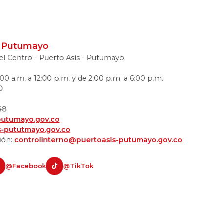
s, Putumayo
o el Centro - Puerto Asís - Putumayo
00 a.m. a 12:00 p.m. y de 2:00 p.m. a 6:00 p.m.
0
48
putumayo.gov.co
s-pututmayo.gov.co
ión:
controlinterno@puertoasis-putumayo.gov.co
@Facebook
@TikTok