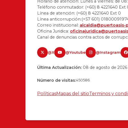
Horario de atención: Lunes a Viernes: de 08:
Teléfono conmutador: (+60) 8 4221640 Ext 
Línea de atención: (+60) 8 4221640 Ext 0
Línea anticorrupción:(+57 601) 0180009197
Correo institucional:
alcaldia@puertoasis-
Oficina Juridica:
oficinajuridica@puertoasi
Canal de denuncias contra actos de corrupc
@X
@Youtube
@Instagram
Última Actualización:
08 de agosto de 2026
Número de visitas:
450586
Políticas
Mapas del sitio
Terminos y condi