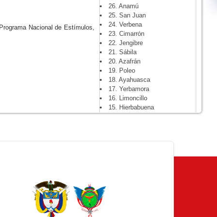
26. Anamú
25. San Juan
24. Verbena
 Programa Nacional de Estímulos,
23. Cimarrón
22. Jengibre
21. Sábila
20. Azafrán
19. Poleo
18. Ayahuasca
17. Yerbamora
16. Limoncillo
15. Hierbabuena
14. Escancel
13. Matarratón
12. Llantén
11. Marañón
10. Ortiga
9. Limón
8. Boldo
7. Malva
6. Verdolaga
5. Guayabo
4. Totumo