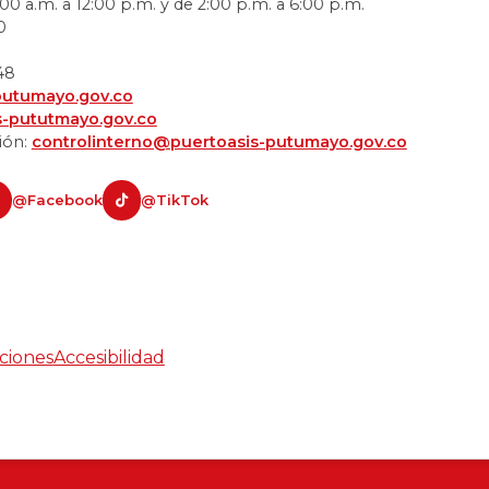
00 a.m. a 12:00 p.m. y de 2:00 p.m. a 6:00 p.m.
0
48
putumayo.gov.co
s-pututmayo.gov.co
ión:
controlinterno@puertoasis-putumayo.gov.co
@Facebook
@TikTok
ciones
Accesibilidad