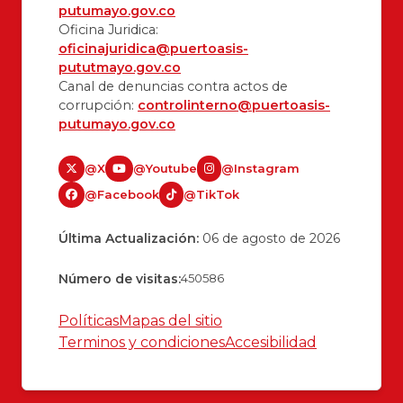
putumayo.gov.co
Oficina Juridica:
oficinajuridica@puertoasis-
pututmayo.gov.co
Canal de denuncias contra actos de
corrupción:
controlinterno@puertoasis-
putumayo.gov.co
@X
@Youtube
@Instagram
@Facebook
@TikTok
Última Actualización:
06 de agosto de 2026
Número de visitas:
450586
Políticas
Mapas del sitio
Terminos y condiciones
Accesibilidad