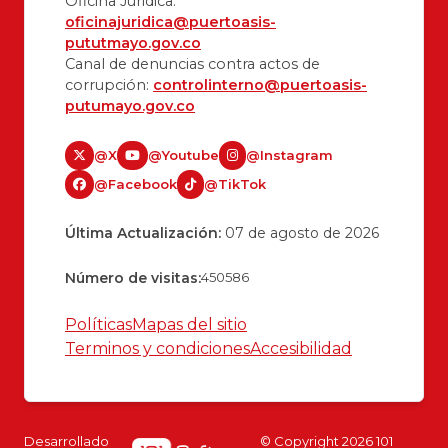
Oficina Juridica:
oficinajuridica@puertoasis-
pututmayo.gov.co
Canal de denuncias contra actos de
corrupción:
controlinterno@puertoasis-
putumayo.gov.co
@X
@Youtube
@Instagram
@Facebook
@TikTok
Última Actualización:
07 de agosto de 2026
Número de visitas:
450586
Políticas
Mapas del sitio
Terminos y condiciones
Accesibilidad
Desarrollado
© Copyright
2026
101