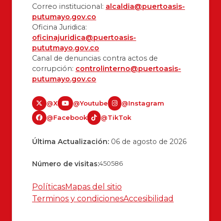
Correo institucional:
alcaldia@puertoasis-
putumayo.gov.co
Oficina Juridica:
oficinajuridica@puertoasis-
pututmayo.gov.co
Canal de denuncias contra actos de
corrupción:
controlinterno@puertoasis-
putumayo.gov.co
@X
@Youtube
@Instagram
@Facebook
@TikTok
Última Actualización:
06 de agosto de 2026
Número de visitas:
450586
Políticas
Mapas del sitio
Terminos y condiciones
Accesibilidad