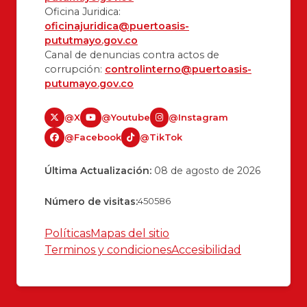
Oficina Juridica:
oficinajuridica@puertoasis-
pututmayo.gov.co
Canal de denuncias contra actos de
corrupción:
controlinterno@puertoasis-
putumayo.gov.co
@X
@Youtube
@Instagram
@Facebook
@TikTok
Última Actualización:
08 de agosto de 2026
Número de visitas:
450586
Políticas
Mapas del sitio
Terminos y condiciones
Accesibilidad