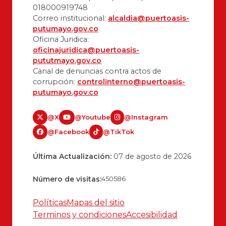
018000919748
Correo institucional:
alcaldia@puertoasis-
putumayo.gov.co
Oficina Juridica:
oficinajuridica@puertoasis-
pututmayo.gov.co
Canal de denuncias contra actos de
corrupción:
controlinterno@puertoasis-
putumayo.gov.co
@X
@Youtube
@Instagram
@Facebook
@TikTok
Última Actualización:
07 de agosto de 2026
Número de visitas:
450586
Políticas
Mapas del sitio
Terminos y condiciones
Accesibilidad