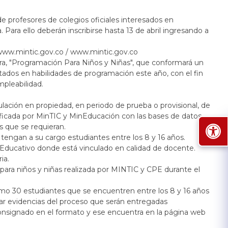
e profesores de colegios oficiales interesados en
ara ello deberán inscribirse hasta 13 de abril ingresando a
www
.
mintic
.
gov
.
co
/
www
.
mintic
.
gov
.
co
tera, "Programación Para Niños y Niñas", que conformará un
ados en habilidades de programación este año, con el fin
pleabilidad.
lación en propiedad, en periodo de prueba o provisional, de
rificada por MinTIC y MinEducación con las bases de datos
s que se requieran.
tengan a su cargo estudiantes entre los 8 y 16 años.
to Educativo donde está vinculado en calidad de docente.
ia.
para niños y niñas realizada por MINTIC y CPE durante el
imo 30 estudiantes que se encuentren entre los 8 y 16 años
rar evidencias del proceso que serán entregadas
consignado en el formato y ese encuentra en la página web