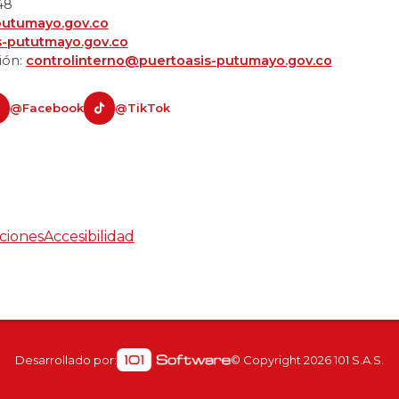
48
putumayo.gov.co
s-pututmayo.gov.co
ión:
controlinterno@puertoasis-putumayo.gov.co
@Facebook
@TikTok
ciones
Accesibilidad
Desarrollado por:
© Copyright
2026
101 S.A.S.