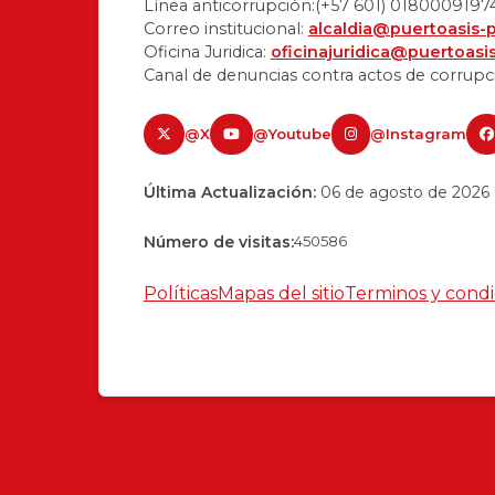
Línea anticorrupción:(+57 601) 0180009197
Correo institucional:
alcaldia@puertoasis-
Oficina Juridica:
oficinajuridica@puertoasi
Canal de denuncias contra actos de corrupc
@X
@Youtube
@Instagram
Última Actualización:
06 de agosto de 2026
Número de visitas:
450586
Políticas
Mapas del sitio
Terminos y condi