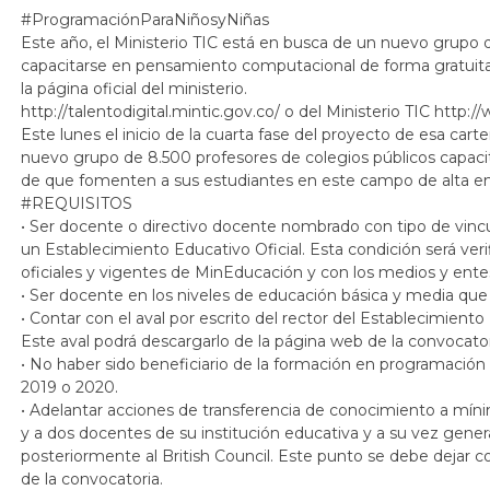
#ProgramaciónParaNiñosyNiñas
Este año, el Ministerio TIC está en busca de un nuevo grupo d
capacitarse en pensamiento computacional de forma gratuita. P
la página oficial del ministerio.
http
://
talentodigital
.
mintic
.
gov
.
co
/
o del Ministerio TIC
http
://
Este lunes el inicio de la cuarta fase del proyecto de esa car
nuevo grupo de 8.500 profesores de colegios públicos capacit
de que fomenten a sus estudiantes en este campo de alta em
#REQUISITOS
• Ser docente o directivo docente nombrado con tipo de vincu
un Establecimiento Educativo Oficial. Esta condición será ve
oficiales y vigentes de MinEducación y con los medios y ente
• Ser docente en los niveles de educación básica y media que 
• Contar con el aval por escrito del rector del Establecimien
Este aval podrá descargarlo de la página web de la convocator
• No haber sido beneficiario de la formación en programación 
2019 o 2020.
• Adelantar acciones de transferencia de conocimiento a mín
y a dos docentes de su institución educativa y a su vez gene
posteriormente al British Council. Este punto se debe dejar 
de la convocatoria.​