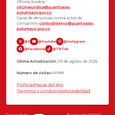
Oficina Juridica:
oficinajuridica@puertoasis-
pututmayo.gov.co
Canal de denuncias contra actos de
corrupción:
controlinterno@puertoasis-
putumayo.gov.co
@X
@Youtube
@Instagram
@Facebook
@TikTok
Última Actualización:
09 de agosto de 2026
Número de visitas:
450586
Políticas
Mapas del sitio
Terminos y condiciones
Accesibilidad
Desarrollado
© Copyright
2026
101